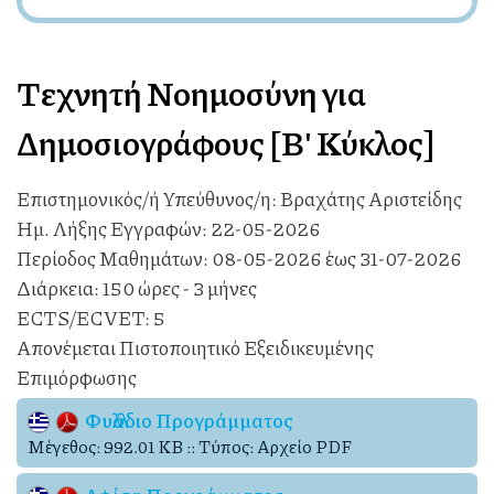
Τεχνητή Νοημοσύνη για
Δημοσιογράφους [Β' Κύκλος]
Επιστημονικός/ή Υπεύθυνος/η:
Βραχάτης Αριστείδης
Ημ. Λήξης Εγγραφών:
22-05-2026
Περίοδος Μαθημάτων:
08-05-2026 έως 31-07-2026
Διάρκεια:
150 ώρες - 3 μήνες
ECTS/ECVET:
5
Απονέμεται Πιστοποιητικό Εξειδικευμένης
Επιμόρφωσης
Φυλλάδιο Προγράμματος
Mέγεθος: 992.01 KB :: Τύπος: Αρχείο PDF